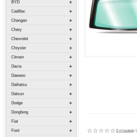
BYD
Cadillac
Changan
Chery
Chevrolet
Chrysler
Citroen
Dacia
Daewoo
Daihatsu
Datsun
Dodge
Dongfeng
Fiat
Ford
0 отзывов
/