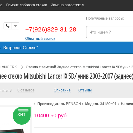
но
Ремонт лобового стекла
Замена автостекол
Популярные запросы:
+7(926)829-31-28
Обратный звонок
а "Ветровое Стекло"
LANCER 9
Стекло с заменой Заднее стекло Mitsubishi Lancer IX 5D/ унив 
ее стекло Mitsubishi Lancer IX 5D/ унив 2003-2007 (заднее
0 отзывов
Описание
Отзывы
Производитель
BENSON
Модель
34180~01
Налич
хит
10400.50 руб.