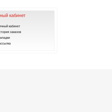
ный кабинет
ичный кабинет
стория заказов
акладки
ассылка