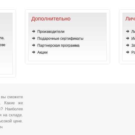
Дополнительно
Лич
Производители
Л
ла.
Подарочные сертификаты
И
еве
Партнерская программа
З
Акции
Р
, вы сможете
о. Какие же
л? Наиболее
я на складе.
ысокой цене.
ич