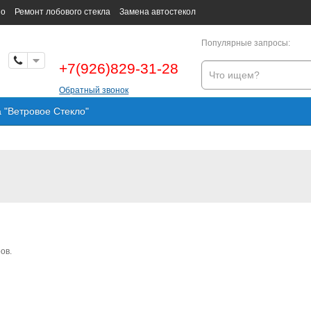
но
Ремонт лобового стекла
Замена автостекол
Популярные запросы:
+7(926)829-31-28
Обратный звонок
а "Ветровое Стекло"
ов.