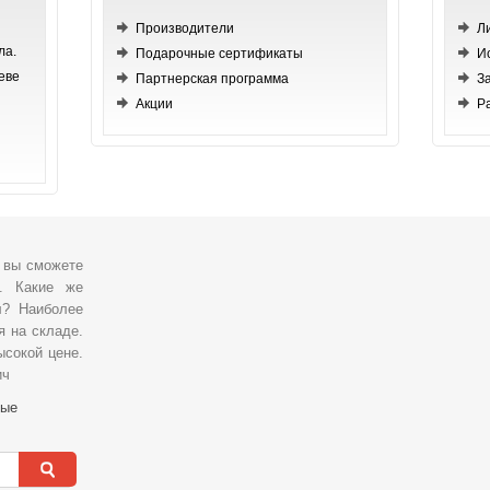
Производители
Л
ла.
Подарочные сертификаты
И
еве
Партнерская программа
З
Акции
Р
, вы сможете
о. Какие же
л? Наиболее
я на складе.
ысокой цене.
ич
ные