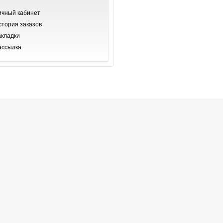
ичный кабинет
стория заказов
акладки
ассылка