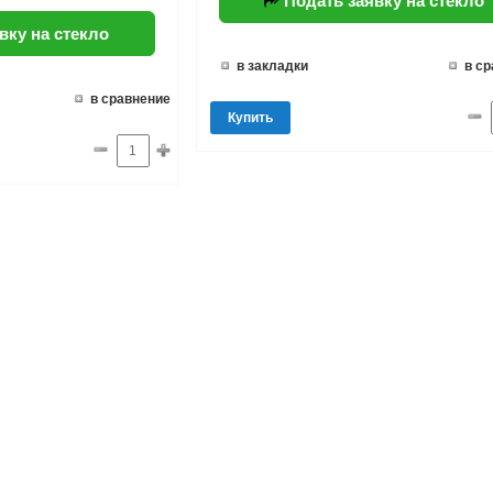
Подать заявку на стекло
вку на стекло
в закладки
в с
в сравнение
Купить