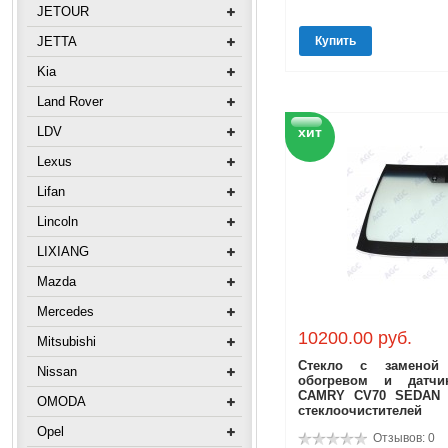
JETOUR
JETTA
Купить
Kia
Land Rover
LDV
хит
Lexus
Lifan
Lincoln
LIXIANG
Mazda
Mercedes
10200.00 руб.
Mitsubishi
Стекло с заменой
Nissan
обогревом и датч
CAMRY CV70 SEDAN 2
OMODA
стеклоочистителей
Opel
Отзывов: 0