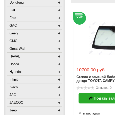
Dongfeng
Fiat
хит
Ford
GAC
Geely
GMC
Great Wall
HAVAL
Honda
10700.00 руб.
Hyundai
Стекло с заменой Лобо
Infiniti
дождя TOYOTA CAMRY 
Iveco
Отзывов: 0
JAC
Подать зая
JAECOO
Jeep
в закладки