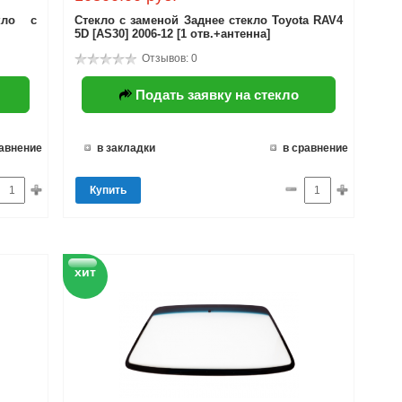
кло с
Стекло с заменой Заднее стекло Toyota RAV4
5D [AS30] 2006-12 [1 отв.+антенна]
Отзывов: 0
Подать заявку на стекло
равнение
в закладки
в сравнение
Купить
хит