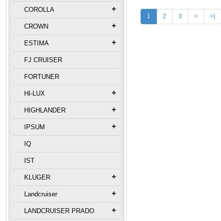
COROLLA
1
2
3
>
>|
CROWN
ESTIMA
FJ CRUISER
FORTUNER
HI-LUX
HIGHLANDER
IPSUM
IQ
IST
KLUGER
Landcruiser
LANDCRUISER PRADO