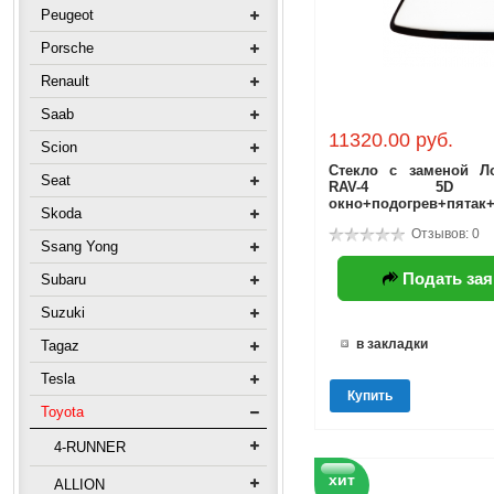
Peugeot
Porsche
Renault
Saab
11320.00 руб.
Scion
Стекло с заменой Ло
Seat
RAV-4 5D (
окно+подогрев+пятак+
Skoda
Отзывов: 0
Ssang Yong
Подать зая
Subaru
Suzuki
в закладки
Tagaz
Tesla
Купить
Toyota
4-RUNNER
хит
ALLION