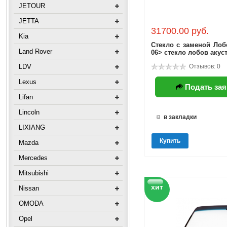
JETOUR
JETTA
31700.00 руб.
Kia
Стекло с заменой Лоб
Land Rover
06> стекло лобов акус
LDV
Отзывов: 0
Lexus
Подать зая
Lifan
Lincoln
в закладки
LIXIANG
Купить
Mazda
Mercedes
Mitsubishi
хит
Nissan
OMODA
Opel