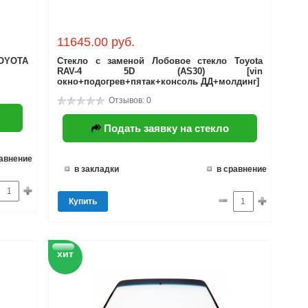
11645.00 руб.
TOYOTA
Стекло с заменой Лобовое стекло Toyota
RAV-4 5D (AS30) [vin
окно+подогрев+пятак+консоль ДД+молдинг]
Отзывов: 0
Подать заявку на стекло
равнение
в закладки
в сравнение
Купить
хит