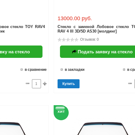
13000.00 руб.
овое стекло TOY RAV4
Стекло с заменой Лобовое стекло 
тик
RAV 4 III 3D/5D AS30 [молдинг]
Отзывов: 0
вку на стекло
Подать заявку на стекло
в сравнение
в закладки
в с
Купить
хит