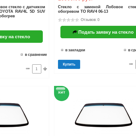
вое стекло с датчиком
Стекло с заменой Лобовое сте
TOYOTA RAV4L 5D SUV
обогревом TO RAV4 06-13
обогрев
Отзывов: 0
Подать заявку на стекло
вку на стекло
в закладки
в с
в сравнение
Купить
хит