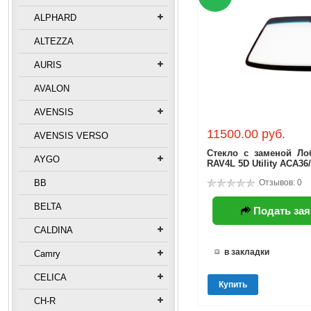
ALPHARD
ALTEZZA
AURIS
AVALON
AVENSIS
11500.00 руб.
AVENSIS VERSO
Стекло с заменой Ло
AYGO
RAV4L 5D Utility ACA36
BB
Отзывов: 0
BELTA
Подать зая
CALDINA
в закладки
Camry
CELICA
Купить
CH-R