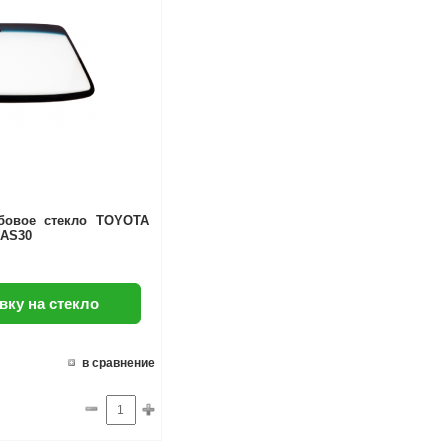
бовое стекло TOYOTA
/AS30
вку на стекло
в сравнение