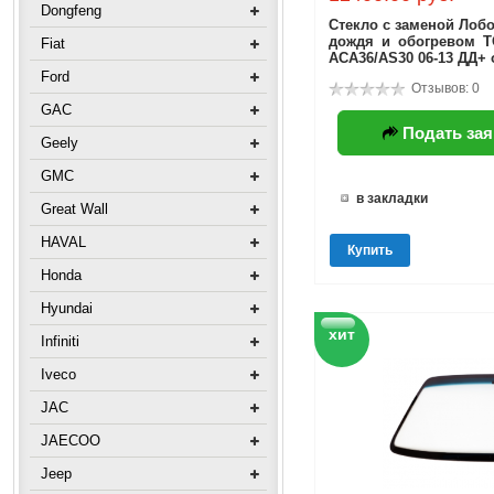
Dongfeng
Стекло с заменой Лобо
дождя и обогревом 
Fiat
ACA36/AS30 06-13 ДД+ 
Ford
Отзывов: 0
GAC
Подать зая
Geely
GMC
в закладки
Great Wall
HAVAL
Купить
Honda
Hyundai
хит
Infiniti
Iveco
JAC
JAECOO
Jeep