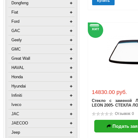
Купить
Dongfeng
Fiat
Ford
хит
GAC
Geely
GMC
Great Wall
HAVAL
Honda
Hyundai
14830.00 руб.
Infiniti
Стекло с заменой Л
Iveco
LEON 2005- СТЕКЛА 
JAC
Отзывов: 0
JAECOO
Подать зая
Jeep