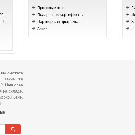
Производители
Л
ла.
Подарочные сертификаты
И
еве
Партнерская программа
З
Акции
Р
, вы сможете
о. Какие же
л? Наиболее
я на складе.
ысокой цене.
ич
ные