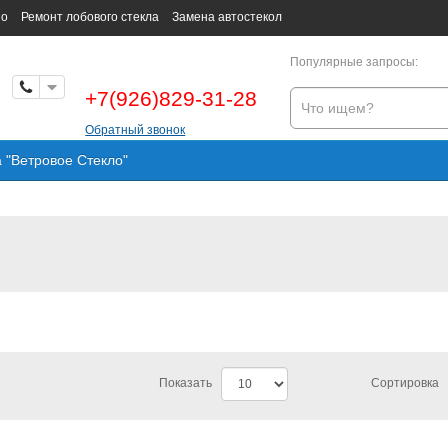
но
Ремонт лобового стекла
Замена автостекол
Популярные запросы:
+7(926)829-31-28
Обратный звонок
а "Ветровое Стекло"
Показать
Сортировка