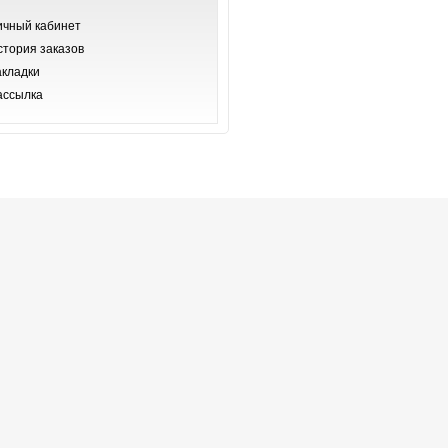
ичный кабинет
стория заказов
акладки
ассылка