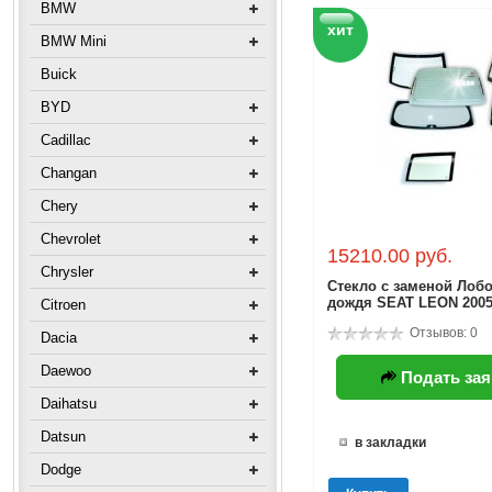
BMW
хит
BMW Mini
Buick
BYD
Cadillac
Changan
Chery
Chevrolet
15210.00 руб.
Chrysler
Стекло с заменой Лобо
дождя SEAT LEON 2005 
Citroen
Отзывов: 0
Dacia
Daewoo
Подать зая
Daihatsu
Datsun
в закладки
Dodge