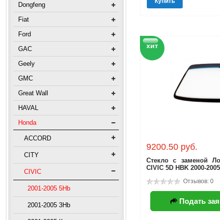
Купить
Dongfeng
Fiat
Ford
хит
GAC
Geely
GMC
Great Wall
HAVAL
Honda
ACCORD
9200.50 руб.
CITY
Стекло с заменой Л
CIVIC 5D HBK 2000-20
CIVIC
Отзывов: 0
2001-2005 5Hb
Подать зая
2001-2005 3Hb