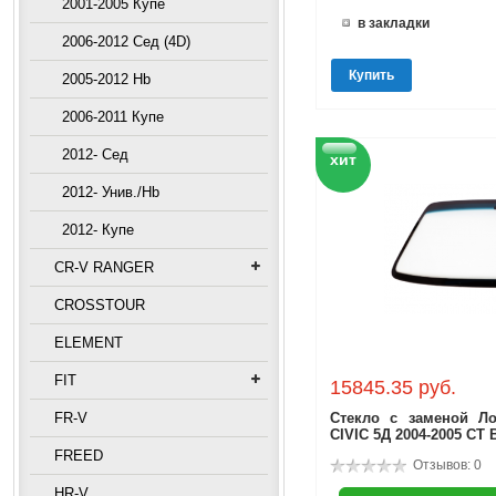
2001-2005 Купе
в закладки
2006-2012 Сед (4D)
Купить
2005-2012 Hb
2006-2011 Купе
2012- Сед
хит
2012- Унив./Hb
2012- Купе
CR-V RANGER
CROSSTOUR
ELEMENT
FIT
15845.35 руб.
FR-V
Стекло с заменой Л
CIVIC 5Д 2004-2005 С
FREED
Отзывов: 0
HR-V