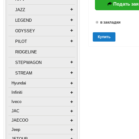
Подать зая
JAZZ
LEGEND
в закладки
ODYSSEY
Купить
PILOT
RIDGELINE
STEPWAGON
STREAM
Hyundai
Infiniti
Iveco
JAC
JAECOO
Jeep
JETOUR