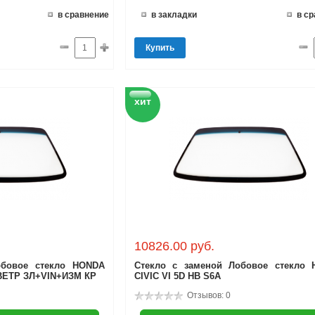
в сравнение
в закладки
в с
Купить
хит
10826.00 руб.
обовое стекло HONDA
Стекло с заменой Лобовое стекло
Т ВЕТР ЗЛ+VIN+ИЗМ КР
CIVIC VI 5D HB S6A
Отзывов: 0