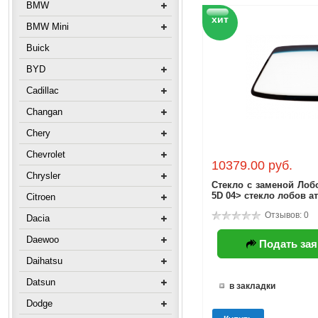
BMW
хит
BMW Mini
Buick
BYD
Cadillac
Changan
Chery
Chevrolet
10379.00 руб.
Chrysler
Стекло с заменой Лоб
5D 04> стекло лобов а
Citroen
Отзывов: 0
Dacia
Daewoo
Подать зая
Daihatsu
Datsun
в закладки
Dodge