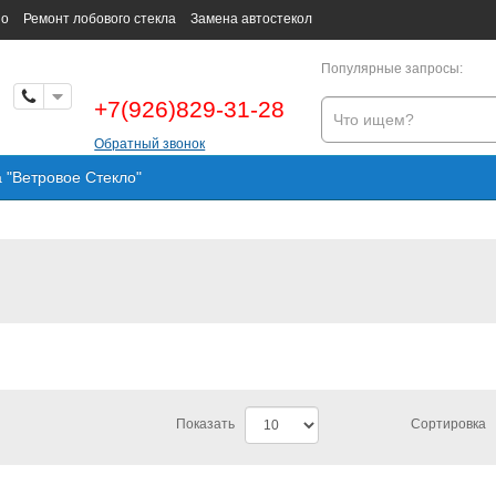
но
Ремонт лобового стекла
Замена автостекол
Популярные запросы:
+7(926)829-31-28
Обратный звонок
а "Ветровое Стекло"
Показать
Сортировка