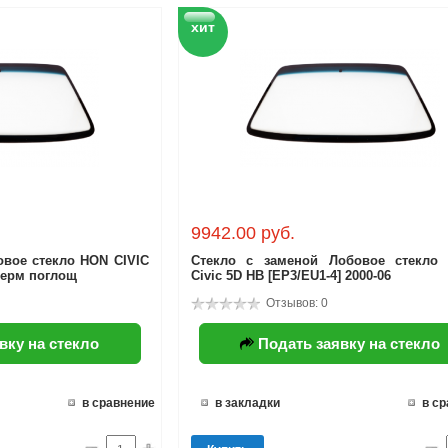
хит
9942.00 руб.
овое стекло HON CIVIC
Стекло с заменой Лобовое стекло
терм поглощ
Civic 5D HB [EP3/EU1-4] 2000-06
Отзывов: 0
вку на стекло
Подать заявку на стекло
в сравнение
в закладки
в с