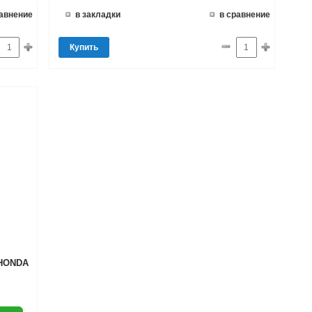
равнение
в закладки
в сравнение
Купить
 HONDA