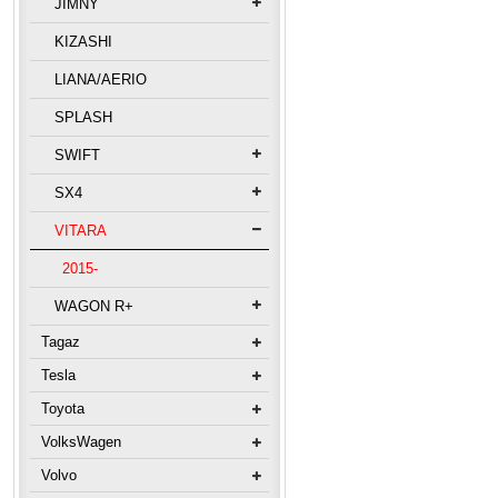
JIMNY
KIZASHI
LIANA/AERIO
SPLASH
SWIFT
SX4
VITARA
2015-
WAGON R+
Tagaz
Tesla
Toyota
VolksWagen
Volvo