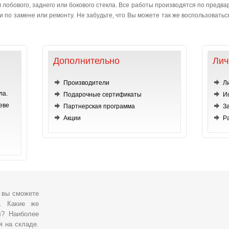
лобового, заднего или бокового стекла. Все работы производятся по предвар
 по замене или ремонту. Не забудьте, что Вы можете так же воспользоваться 
Дополнительно
Лич
Производители
Л
ла.
Подарочные сертификаты
И
еве
Партнерская программа
З
Акции
Р
, вы сможете
о. Какие же
л? Наиболее
я на складе.