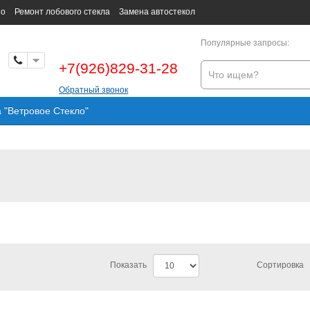
но
Ремонт лобового стекла
Замена автостекол
Популярные запросы:
+7(926)829-31-28
Обратный звонок
а "Ветровое Стекло"
Показать
Сортировка