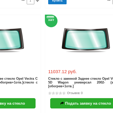
Купить
хит
11037.12 руб.
е стекло Opel Vectra C
Стекло с заменой Заднее стекло Opel V
обогрев+1отв.]стекло с
5D Wagon универсал 2002- (за
[обогрев+1отв.]
Отзывов: 0
вку на стекло
Подать заявку на стекло