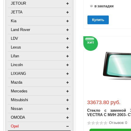
JETOUR
в закладки
JETTA
Купить
Kia
Land Rover
LDV
хит
Lexus
Lifan
Lincoln
LIXIANG
Mazda
Mercedes
Mitsubishi
33673.80 руб.
Nissan
Стекло с заменой 
VECTRA C МИН 2003- 
OMODA
Отзывов: 0
Opel