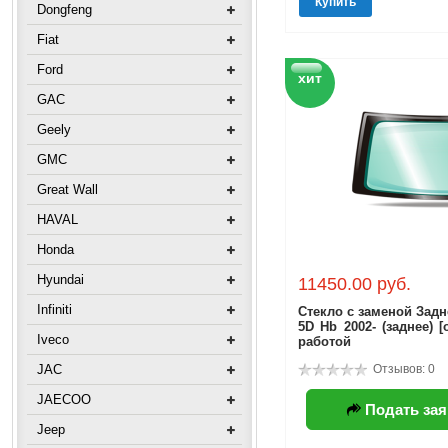
Купить
Dongfeng
Fiat
Ford
хит
GAC
Geely
GMC
Great Wall
HAVAL
Honda
Hyundai
11450.00 руб.
Infiniti
Стекло с заменой Задне
5D Hb 2002- (заднее) [
Iveco
работой
JAC
Отзывов: 0
JAECOO
Подать зая
Jeep