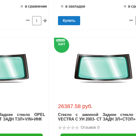
в сравнение
в закладки
в с
Купить
хит
26387.58 руб.
Заднее стекло OPEL
Стекло с заменой Заднее стекло
СТ ЗАДН ТЗЛ+VIN+ИНК
VECTRA C УН 2003- СТ ЗАДН ЗЛ+СТОП
Отзывов: 0