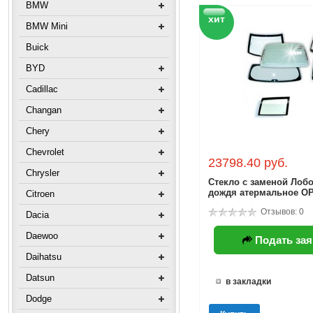
BMW
хит
BMW Mini
Buick
BYD
Cadillac
Changan
Chery
Chevrolet
23798.40 руб.
Chrysler
Стекло с заменой Лобо
дождя атермальное O
Citroen
Отзывов: 0
Dacia
Daewoo
Подать зая
Daihatsu
Datsun
в закладки
Dodge