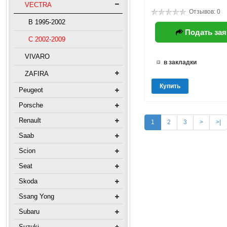
VECTRA
Отзывов: 0
B 1995-2002
Подать зая
C 2002-2009
VIVARO
в закладки
ZAFIRA
Купить
Peugeot
Porsche
Renault
1
2
3
>
>|
Saab
Scion
Seat
Skoda
Ssang Yong
Subaru
Suzuki