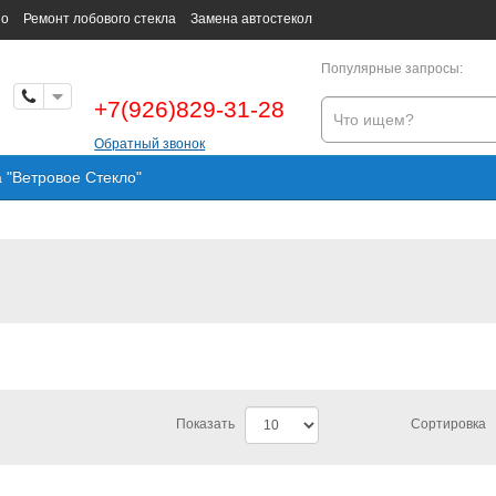
но
Ремонт лобового стекла
Замена автостекол
Популярные запросы:
+7(926)829-31-28
Обратный звонок
а "Ветровое Стекло"
Показать
Сортировка