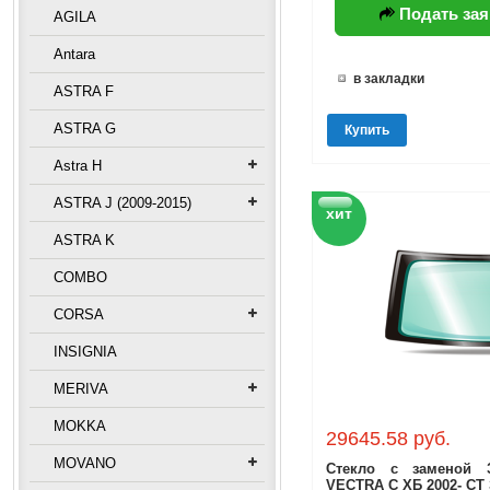
Подать зая
AGILA
Antara
в закладки
ASTRA F
ASTRA G
Купить
Astra H
ASTRA J (2009-2015)
хит
ASTRA K
COMBO
CORSA
INSIGNIA
MERIVA
MOKKA
29645.58 руб.
MOVANO
Стекло с заменой 
VECTRA C ХБ 2002- СТ